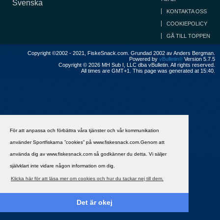
Svenska
KONTAKTA OSS
COOKIEPOLICY
GÅ TILL TOPPEN
Copyright ©2002 - 2021, FiskeSnack.com. Grundad 2002 av Anders Bergman.
Powered by
vBulletin®
Version 5.7.5
Copyright © 2026 MH Sub I, LLC dba vBulletin. All rights reserved.
All times are GMT+1. This page was generated at 15:40.
För att anpassa och förbättra våra tjänster och vår kommunikation
använder Sportfiskarna ”cookies” på www.fiskesnack.com.Genom att
använda dig av www.fiskesnack.com så godkänner du detta. Vi säljer
självklart inte vidare någon information om dig.
Klicka här för att läsa mer om cookies och hur du tackar nej till dem.
Det är okej