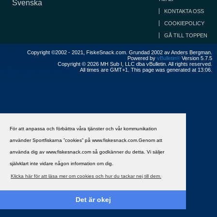
Svenska
KONTAKTA OSS
COOKIEPOLICY
GÅ TILL TOPPEN
Copyright ©2002 - 2021, FiskeSnack.com. Grundad 2002 av Anders Bergman.
Powered by
vBulletin®
Version 5.7.5
Copyright © 2026 MH Sub I, LLC dba vBulletin. All rights reserved.
All times are GMT+1. This page was generated at 13:06.
För att anpassa och förbättra våra tjänster och vår kommunikation
använder Sportfiskarna ”cookies” på www.fiskesnack.com.Genom att
använda dig av www.fiskesnack.com så godkänner du detta. Vi säljer
självklart inte vidare någon information om dig.
Klicka här för att läsa mer om cookies och hur du tackar nej till dem.
Det är okej