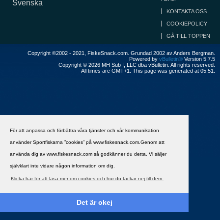
Svenska
KONTAKTA OSS
COOKIEPOLICY
GÅ TILL TOPPEN
Copyright ©2002 - 2021, FiskeSnack.com. Grundad 2002 av Anders Bergman.
Powered by
vBulletin®
Version 5.7.5
Copyright © 2026 MH Sub I, LLC dba vBulletin. All rights reserved.
All times are GMT+1. This page was generated at 05:51.
För att anpassa och förbättra våra tjänster och vår kommunikation
använder Sportfiskarna ”cookies” på www.fiskesnack.com.Genom att
använda dig av www.fiskesnack.com så godkänner du detta. Vi säljer
självklart inte vidare någon information om dig.
Klicka här för att läsa mer om cookies och hur du tackar nej till dem.
Det är okej