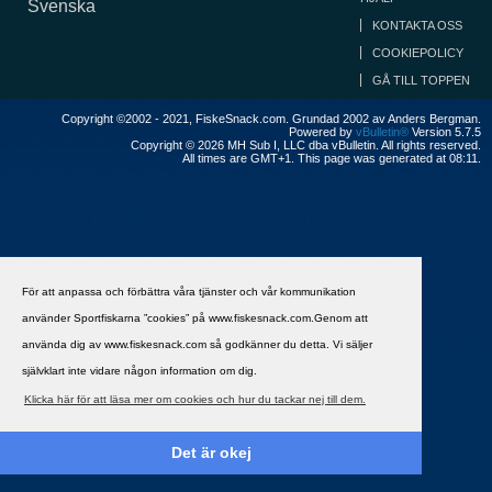
Svenska
KONTAKTA OSS
COOKIEPOLICY
GÅ TILL TOPPEN
Copyright ©2002 - 2021, FiskeSnack.com. Grundad 2002 av Anders Bergman.
Powered by
vBulletin®
Version 5.7.5
Copyright © 2026 MH Sub I, LLC dba vBulletin. All rights reserved.
All times are GMT+1. This page was generated at 08:11.
För att anpassa och förbättra våra tjänster och vår kommunikation
använder Sportfiskarna ”cookies” på www.fiskesnack.com.Genom att
använda dig av www.fiskesnack.com så godkänner du detta. Vi säljer
självklart inte vidare någon information om dig.
Klicka här för att läsa mer om cookies och hur du tackar nej till dem.
Det är okej