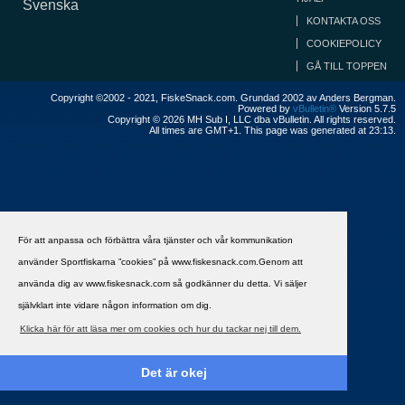
Svenska
KONTAKTA OSS
COOKIEPOLICY
GÅ TILL TOPPEN
Copyright ©2002 - 2021, FiskeSnack.com. Grundad 2002 av Anders Bergman.
Powered by
vBulletin®
Version 5.7.5
Copyright © 2026 MH Sub I, LLC dba vBulletin. All rights reserved.
All times are GMT+1. This page was generated at 23:13.
För att anpassa och förbättra våra tjänster och vår kommunikation
använder Sportfiskarna ”cookies” på www.fiskesnack.com.Genom att
använda dig av www.fiskesnack.com så godkänner du detta. Vi säljer
självklart inte vidare någon information om dig.
Klicka här för att läsa mer om cookies och hur du tackar nej till dem.
Det är okej