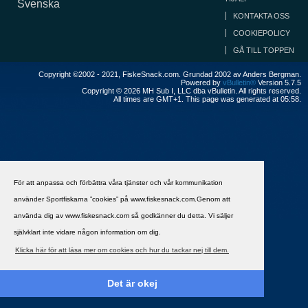
Svenska
KONTAKTA OSS
COOKIEPOLICY
GÅ TILL TOPPEN
Copyright ©2002 - 2021, FiskeSnack.com. Grundad 2002 av Anders Bergman.
Powered by
vBulletin®
Version 5.7.5
Copyright © 2026 MH Sub I, LLC dba vBulletin. All rights reserved.
All times are GMT+1. This page was generated at 05:58.
För att anpassa och förbättra våra tjänster och vår kommunikation
använder Sportfiskarna ”cookies” på www.fiskesnack.com.Genom att
använda dig av www.fiskesnack.com så godkänner du detta. Vi säljer
självklart inte vidare någon information om dig.
Klicka här för att läsa mer om cookies och hur du tackar nej till dem.
Det är okej