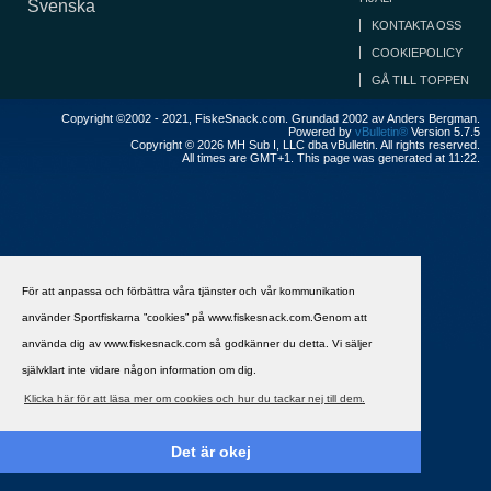
Svenska
KONTAKTA OSS
COOKIEPOLICY
GÅ TILL TOPPEN
Copyright ©2002 - 2021, FiskeSnack.com. Grundad 2002 av Anders Bergman.
Powered by
vBulletin®
Version 5.7.5
Copyright © 2026 MH Sub I, LLC dba vBulletin. All rights reserved.
All times are GMT+1. This page was generated at 11:22.
För att anpassa och förbättra våra tjänster och vår kommunikation
använder Sportfiskarna ”cookies” på www.fiskesnack.com.Genom att
använda dig av www.fiskesnack.com så godkänner du detta. Vi säljer
självklart inte vidare någon information om dig.
Klicka här för att läsa mer om cookies och hur du tackar nej till dem.
Det är okej