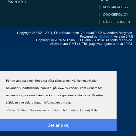
Svenska
KONTAKTA OSS
COOKIEPOLICY
GÅ TILL TOPPEN
Copyright ©2002 - 2021, FiskeSnack.com. Grundad 2002 av Anders Bergman.
Powered by
vBulletin®
Version 5.7.5
Copyright © 2026 MH Sub I, LLC dba vBulletin. All rights reserved.
All times are GMT+1. This page was generated at 19:03.
För att anpassa och förbättra våra tjänster och vår kommunikation
använder Sportfiskarna ”cookies” på www.fiskesnack.com.Genom att
använda dig av www.fiskesnack.com så godkänner du detta. Vi säljer
självklart inte vidare någon information om dig.
Klicka här för att läsa mer om cookies och hur du tackar nej till dem.
Det är okej