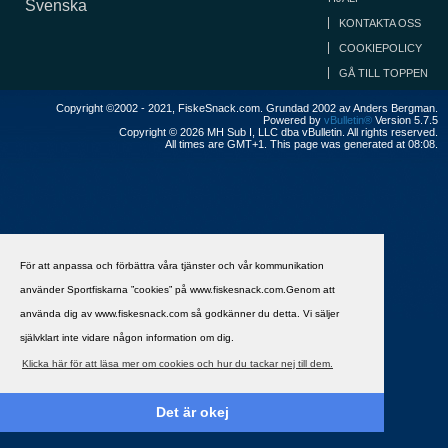
Svenska
KONTAKTA OSS
COOKIEPOLICY
GÅ TILL TOPPEN
Copyright ©2002 - 2021, FiskeSnack.com. Grundad 2002 av Anders Bergman.
Powered by
vBulletin®
Version 5.7.5
Copyright © 2026 MH Sub I, LLC dba vBulletin. All rights reserved.
All times are GMT+1. This page was generated at 08:08.
För att anpassa och förbättra våra tjänster och vår kommunikation
använder Sportfiskarna ”cookies” på www.fiskesnack.com.Genom att
använda dig av www.fiskesnack.com så godkänner du detta. Vi säljer
självklart inte vidare någon information om dig.
Klicka här för att läsa mer om cookies och hur du tackar nej till dem.
Det är okej