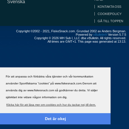
Svenska
KONTAKTA OSS
COOKIEPOLICY
GÅ TILL TOPPEN
Copyright ©2002 - 2021, FiskeSnack.com. Grundad 2002 av Anders Bergman.
Powered by
vBulletin®
Version 5.7.5
Copyright © 2026 MH Sub I, LLC dba vBulletin. All rights reserved.
All times are GMT+1. This page was generated at 13:13.
För att anpassa och förbättra våra tjänster och vår kommunikation
använder Sportfiskarna ”cookies” på www.fiskesnack.com.Genom att
använda dig av www.fiskesnack.com så godkänner du detta. Vi säljer
självklart inte vidare någon information om dig.
Klicka här för att läsa mer om cookies och hur du tackar nej till dem.
Det är okej