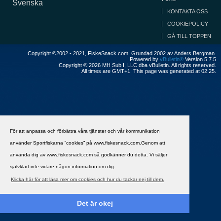
Svenska
KONTAKTA OSS
COOKIEPOLICY
GÅ TILL TOPPEN
Copyright ©2002 - 2021, FiskeSnack.com. Grundad 2002 av Anders Bergman.
Powered by
vBulletin®
Version 5.7.5
Copyright © 2026 MH Sub I, LLC dba vBulletin. All rights reserved.
All times are GMT+1. This page was generated at 02:25.
För att anpassa och förbättra våra tjänster och vår kommunikation
använder Sportfiskarna ”cookies” på www.fiskesnack.com.Genom att
använda dig av www.fiskesnack.com så godkänner du detta. Vi säljer
självklart inte vidare någon information om dig.
Klicka här för att läsa mer om cookies och hur du tackar nej till dem.
Det är okej