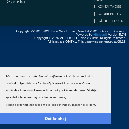
Svenska
KONTAKTA OSS
COOKIEPOLICY
GÅ TILL TOPPEN
Copyright ©2002 - 2021, FiskeSnack.com. Grundad 2002 av Anders Bergman.
Powered by
vBulletin®
Version 5.7.5
Copyright © 2026 MH Sub I, LLC dba vBulletin. All rights reserved.
All times are GMT+1. This page was generated at 08:12.
För att anpassa och förbättra våra tjänster och vår kommunikation
använder Sportfiskarna ”cookies” på www.fiskesnack.com.Genom att
använda dig av www.fiskesnack.com så godkänner du detta. Vi säljer
självklart inte vidare någon information om dig.
Klicka här för att läsa mer om cookies och hur du tackar nej till dem.
Det är okej