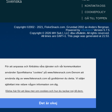
Svenska
KONTAKTA OSS
COOKIEPOLICY
GÅ TILL TOPPEN
Copyright ©2002 - 2021, FiskeSnack.com. Grundad 2002 av Anders Bergman.
Powered by
vBulletin®
Version 5.7.5
Copyright © 2026 MH Sub I, LLC dba vBulletin. All rights reserved.
All times are GMT+1. This page was generated at 21:53.
För att anpassa och förbättra våra tjänster och vår kommunikation
använder Sportfiskarna ”cookies” på www.fiskesnack.com.Genom att
använda dig av www.fiskesnack.com så godkänner du detta. Vi säljer
självklart inte vidare någon information om dig.
Klicka här för att läsa mer om cookies och hur du tackar nej till dem.
Det är okej