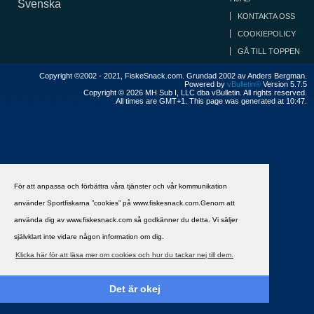
Svenska
KONTAKTA OSS
COOKIEPOLICY
GÅ TILL TOPPEN
Copyright ©2002 - 2021, FiskeSnack.com. Grundad 2002 av Anders Bergman.
Powered by
vBulletin®
Version 5.7.5
Copyright © 2026 MH Sub I, LLC dba vBulletin. All rights reserved.
All times are GMT+1. This page was generated at 10:47.
För att anpassa och förbättra våra tjänster och vår kommunikation
använder Sportfiskarna ”cookies” på www.fiskesnack.com.Genom att
använda dig av www.fiskesnack.com så godkänner du detta. Vi säljer
självklart inte vidare någon information om dig.
Klicka här för att läsa mer om cookies och hur du tackar nej till dem.
Det är okej