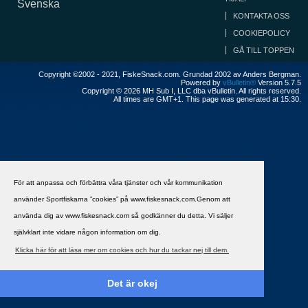
Svenska
KONTAKTA OSS
COOKIEPOLICY
GÅ TILL TOPPEN
Copyright ©2002 - 2021, FiskeSnack.com. Grundad 2002 av Anders Bergman.
Powered by
vBulletin®
Version 5.7.5
Copyright © 2026 MH Sub I, LLC dba vBulletin. All rights reserved.
All times are GMT+1. This page was generated at 15:30.
För att anpassa och förbättra våra tjänster och vår kommunikation
använder Sportfiskarna ”cookies” på www.fiskesnack.com.Genom att
använda dig av www.fiskesnack.com så godkänner du detta. Vi säljer
självklart inte vidare någon information om dig.
Klicka här för att läsa mer om cookies och hur du tackar nej till dem.
Det är okej