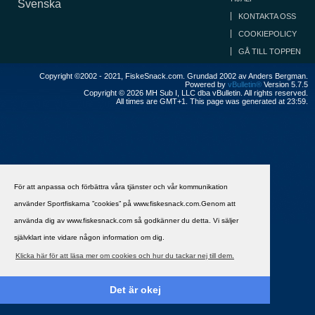
Svenska
KONTAKTA OSS
COOKIEPOLICY
GÅ TILL TOPPEN
Copyright ©2002 - 2021, FiskeSnack.com. Grundad 2002 av Anders Bergman.
Powered by
vBulletin®
Version 5.7.5
Copyright © 2026 MH Sub I, LLC dba vBulletin. All rights reserved.
All times are GMT+1. This page was generated at 23:59.
För att anpassa och förbättra våra tjänster och vår kommunikation
använder Sportfiskarna ”cookies” på www.fiskesnack.com.Genom att
använda dig av www.fiskesnack.com så godkänner du detta. Vi säljer
självklart inte vidare någon information om dig.
Klicka här för att läsa mer om cookies och hur du tackar nej till dem.
Det är okej