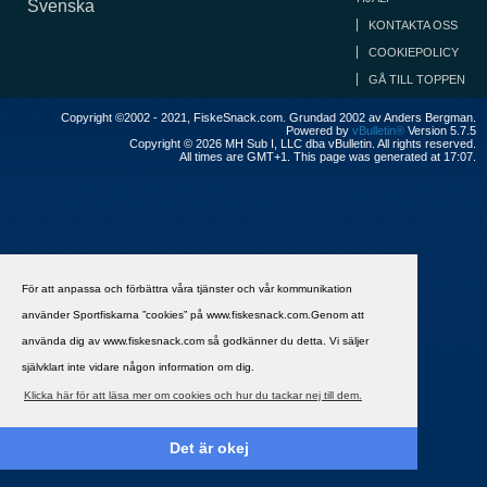
Svenska
KONTAKTA OSS
COOKIEPOLICY
GÅ TILL TOPPEN
Copyright ©2002 - 2021, FiskeSnack.com. Grundad 2002 av Anders Bergman.
Powered by
vBulletin®
Version 5.7.5
Copyright © 2026 MH Sub I, LLC dba vBulletin. All rights reserved.
All times are GMT+1. This page was generated at 17:07.
För att anpassa och förbättra våra tjänster och vår kommunikation
använder Sportfiskarna ”cookies” på www.fiskesnack.com.Genom att
använda dig av www.fiskesnack.com så godkänner du detta. Vi säljer
självklart inte vidare någon information om dig.
Klicka här för att läsa mer om cookies och hur du tackar nej till dem.
Det är okej