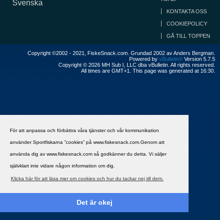
Svenska
KONTAKTA OSS
COOKIEPOLICY
GÅ TILL TOPPEN
Copyright ©2002 - 2021, FiskeSnack.com. Grundad 2002 av Anders Bergman.
Powered by
vBulletin®
Version 5.7.5
Copyright © 2026 MH Sub I, LLC dba vBulletin. All rights reserved.
All times are GMT+1. This page was generated at 16:30.
För att anpassa och förbättra våra tjänster och vår kommunikation
använder Sportfiskarna ”cookies” på www.fiskesnack.com.Genom att
använda dig av www.fiskesnack.com så godkänner du detta. Vi säljer
självklart inte vidare någon information om dig.
Klicka här för att läsa mer om cookies och hur du tackar nej till dem.
Det är okej