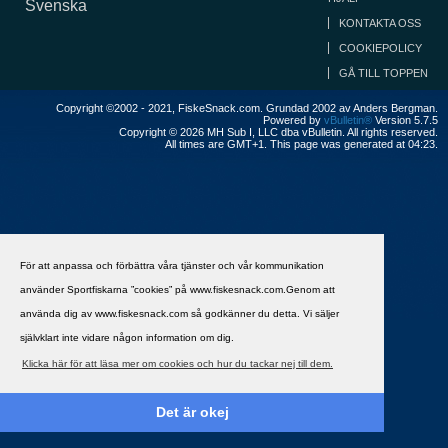
Svenska
KONTAKTA OSS
COOKIEPOLICY
GÅ TILL TOPPEN
Copyright ©2002 - 2021, FiskeSnack.com. Grundad 2002 av Anders Bergman.
Powered by
vBulletin®
Version 5.7.5
Copyright © 2026 MH Sub I, LLC dba vBulletin. All rights reserved.
All times are GMT+1. This page was generated at 04:23.
För att anpassa och förbättra våra tjänster och vår kommunikation
använder Sportfiskarna ”cookies” på www.fiskesnack.com.Genom att
använda dig av www.fiskesnack.com så godkänner du detta. Vi säljer
självklart inte vidare någon information om dig.
Klicka här för att läsa mer om cookies och hur du tackar nej till dem.
Det är okej