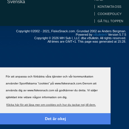
Svenska
KONTAKTA OSS
COOKIEPOLICY
GÅ TILL TOPPEN
Copyright ©2002 - 2021, FiskeSnack.com. Grundad 2002 av Anders Bergman.
Powered by
vBulletin®
Version 5.7.5
Copyright © 2026 MH Sub I, LLC dba vBulletin. All rights reserved.
All times are GMT+1. This page was generated at 15:28.
För att anpassa och förbättra våra tjänster och vår kommunikation
använder Sportfiskarna ”cookies” på www.fiskesnack.com.Genom att
använda dig av www.fiskesnack.com så godkänner du detta. Vi säljer
självklart inte vidare någon information om dig.
Klicka här för att läsa mer om cookies och hur du tackar nej till dem.
Det är okej