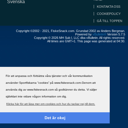
Svenska
KONTAKTA OSS
COOKIEPOLICY
GÅ TILL TOPPEN
Copyright ©2002 - 2021, FiskeSnack.com. Grundad 2002 av Anders Bergman.
Powered by
vBulletin®
Version 5.7.5
Copyright © 2026 MH Sub I, LLC dba vBulletin. All rights reserved.
All times are GMT+1. This page was generated at 04:30.
För att anpassa och förbättra våra tjänster och vår kommunikation
använder Sportfiskarna ”cookies” på www.fiskesnack.com.Genom att
använda dig av www.fiskesnack.com så godkänner du detta. Vi säljer
självklart inte vidare någon information om dig.
Klicka här för att läsa mer om cookies och hur du tackar nej till dem.
Det är okej