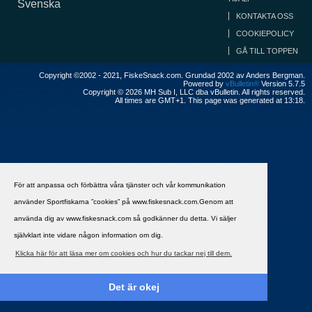
Svenska
KONTAKTA OSS
COOKIEPOLICY
GÅ TILL TOPPEN
Copyright ©2002 - 2021, FiskeSnack.com. Grundad 2002 av Anders Bergman.
Powered by
vBulletin®
Version 5.7.5
Copyright © 2026 MH Sub I, LLC dba vBulletin. All rights reserved.
All times are GMT+1. This page was generated at 13:18.
För att anpassa och förbättra våra tjänster och vår kommunikation
använder Sportfiskarna ”cookies” på www.fiskesnack.com.Genom att
använda dig av www.fiskesnack.com så godkänner du detta. Vi säljer
självklart inte vidare någon information om dig.
Klicka här för att läsa mer om cookies och hur du tackar nej till dem.
Det är okej