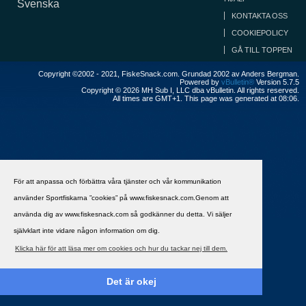
Svenska
KONTAKTA OSS
COOKIEPOLICY
GÅ TILL TOPPEN
Copyright ©2002 - 2021, FiskeSnack.com. Grundad 2002 av Anders Bergman.
Powered by
vBulletin®
Version 5.7.5
Copyright © 2026 MH Sub I, LLC dba vBulletin. All rights reserved.
All times are GMT+1. This page was generated at 08:06.
För att anpassa och förbättra våra tjänster och vår kommunikation
använder Sportfiskarna ”cookies” på www.fiskesnack.com.Genom att
använda dig av www.fiskesnack.com så godkänner du detta. Vi säljer
självklart inte vidare någon information om dig.
Klicka här för att läsa mer om cookies och hur du tackar nej till dem.
Det är okej