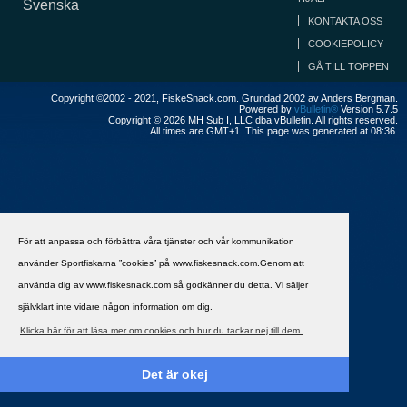
Svenska
KONTAKTA OSS
COOKIEPOLICY
GÅ TILL TOPPEN
Copyright ©2002 - 2021, FiskeSnack.com. Grundad 2002 av Anders Bergman.
Powered by
vBulletin®
Version 5.7.5
Copyright © 2026 MH Sub I, LLC dba vBulletin. All rights reserved.
All times are GMT+1. This page was generated at 08:36.
För att anpassa och förbättra våra tjänster och vår kommunikation
använder Sportfiskarna ”cookies” på www.fiskesnack.com.Genom att
använda dig av www.fiskesnack.com så godkänner du detta. Vi säljer
självklart inte vidare någon information om dig.
Klicka här för att läsa mer om cookies och hur du tackar nej till dem.
Det är okej