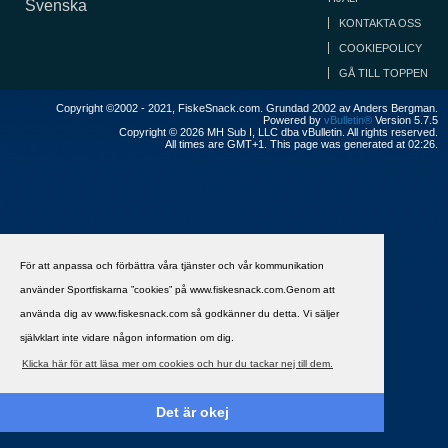
Svenska
KONTAKTA OSS
COOKIEPOLICY
GÅ TILL TOPPEN
Copyright ©2002 - 2021, FiskeSnack.com. Grundad 2002 av Anders Bergman.
Powered by
vBulletin®
Version 5.7.5
Copyright © 2026 MH Sub I, LLC dba vBulletin. All rights reserved.
All times are GMT+1. This page was generated at 02:26.
För att anpassa och förbättra våra tjänster och vår kommunikation
använder Sportfiskarna ”cookies” på www.fiskesnack.com.Genom att
använda dig av www.fiskesnack.com så godkänner du detta. Vi säljer
självklart inte vidare någon information om dig.
Klicka här för att läsa mer om cookies och hur du tackar nej till dem.
Det är okej