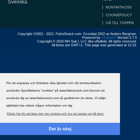
Svenska
KONTAKTA OSS
COOKIEPOLICY
GÅ TILL TOPPEN
Copyright ©2002 - 2021, FiskeSnack.com. Grundad 2002 av Anders Bergman.
Powered by
vBulletin®
Version 5.7.5
Copyright © 2026 MH Sub I, LLC dba vBulletin. All rights reserved.
All times are GMT+1. This page was generated at 13:19.
För att anpassa och förbättra våra tjänster och vår kommunikation
använder Sportfiskarna ”cookies” på www.fiskesnack.com.Genom att
använda dig av www.fiskesnack.com så godkänner du detta. Vi säljer
självklart inte vidare någon information om dig.
Klicka här för att läsa mer om cookies och hur du tackar nej till dem.
Det är okej