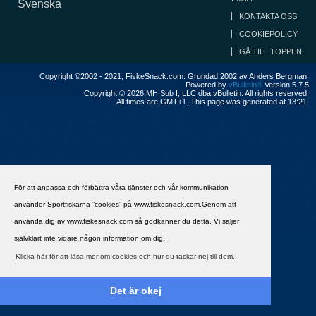
Svenska
KONTAKTA OSS
COOKIEPOLICY
GÅ TILL TOPPEN
Copyright ©2002 - 2021, FiskeSnack.com. Grundad 2002 av Anders Bergman.
Powered by
vBulletin®
Version 5.7.5
Copyright © 2026 MH Sub I, LLC dba vBulletin. All rights reserved.
All times are GMT+1. This page was generated at 13:21.
För att anpassa och förbättra våra tjänster och vår kommunikation
använder Sportfiskarna ”cookies” på www.fiskesnack.com.Genom att
använda dig av www.fiskesnack.com så godkänner du detta. Vi säljer
självklart inte vidare någon information om dig.
Klicka här för att läsa mer om cookies och hur du tackar nej till dem.
Det är okej