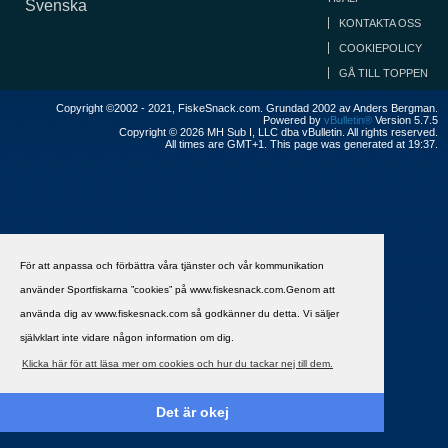
Svenska
KONTAKTA OSS
COOKIEPOLICY
GÅ TILL TOPPEN
Copyright ©2002 - 2021, FiskeSnack.com. Grundad 2002 av Anders Bergman.
Powered by
vBulletin®
Version 5.7.5
Copyright © 2026 MH Sub I, LLC dba vBulletin. All rights reserved.
All times are GMT+1. This page was generated at 19:37.
För att anpassa och förbättra våra tjänster och vår kommunikation
använder Sportfiskarna ”cookies” på www.fiskesnack.com.Genom att
använda dig av www.fiskesnack.com så godkänner du detta. Vi säljer
självklart inte vidare någon information om dig.
Klicka här för att läsa mer om cookies och hur du tackar nej till dem.
Det är okej