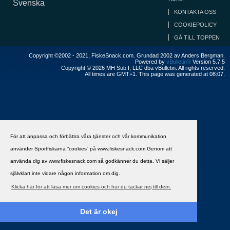
Svenska
KONTAKTA OSS
COOKIEPOLICY
GÅ TILL TOPPEN
Copyright ©2002 - 2021, FiskeSnack.com. Grundad 2002 av Anders Bergman.
Powered by
vBulletin®
Version 5.7.5
Copyright © 2026 MH Sub I, LLC dba vBulletin. All rights reserved.
All times are GMT+1. This page was generated at 08:07.
För att anpassa och förbättra våra tjänster och vår kommunikation
använder Sportfiskarna ”cookies” på www.fiskesnack.com.Genom att
använda dig av www.fiskesnack.com så godkänner du detta. Vi säljer
självklart inte vidare någon information om dig.
Klicka här för att läsa mer om cookies och hur du tackar nej till dem.
Det är okej