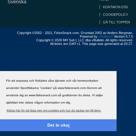
Svenska
KONTAKTA OSS
COOKIEPOLICY
GÅ TILL TOPPEN
Copyright ©2002 - 2021, FiskeSnack.com. Grundad 2002 av Anders Bergman.
Powered by
vBulletin®
Version 5.7.5
Copyright © 2026 MH Sub I, LLC dba vBulletin. All rights reserved.
All times are GMT+1. This page was generated at 03:27.
För att anpassa och förbättra våra tjänster och vår kommunikation
använder Sportfiskarna ”cookies” på www.fiskesnack.com.Genom att
använda dig av www.fiskesnack.com så godkänner du detta. Vi säljer
självklart inte vidare någon information om dig.
Klicka här för att läsa mer om cookies och hur du tackar nej till dem.
Det är okej