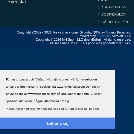
Svenska
KONTAKTA OSS
COOKIEPOLICY
GÅ TILL TOPPEN
Copyright ©2002 - 2021, FiskeSnack.com. Grundad 2002 av Anders Bergman.
Powered by
vBulletin®
Version 5.7.5
Copyright © 2026 MH Sub I, LLC dba vBulletin. All rights reserved.
All times are GMT+1. This page was generated at 15:41.
För att anpassa och förbättra våra tjänster och vår kommunikation
använder Sportfiskarna ”cookies” på www.fiskesnack.com.Genom att
använda dig av www.fiskesnack.com så godkänner du detta. Vi säljer
självklart inte vidare någon information om dig.
Klicka här för att läsa mer om cookies och hur du tackar nej till dem.
Det är okej