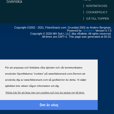
Svenska
KONTAKTA OSS
COOKIEPOLICY
GÅ TILL TOPPEN
Copyright ©2002 - 2021, FiskeSnack.com. Grundad 2002 av Anders Bergman.
Powered by
vBulletin®
Version 5.7.5
Copyright © 2026 MH Sub I, LLC dba vBulletin. All rights reserved.
All times are GMT+1. This page was generated at 00:33.
För att anpassa och förbättra våra tjänster och vår kommunikation
använder Sportfiskarna ”cookies” på www.fiskesnack.com.Genom att
använda dig av www.fiskesnack.com så godkänner du detta. Vi säljer
självklart inte vidare någon information om dig.
Klicka här för att läsa mer om cookies och hur du tackar nej till dem.
Det är okej