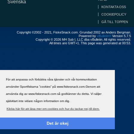
Svenska
KONTAKTA OSS
COOKIEPOLICY
GÅ TILL TOPPEN
Copyright ©2002 - 2021, FiskeSnack.com. Grundad 2002 av Anders Bergman.
Powered by
vBulletin®
Version 5.7.5
Copyright © 2026 MH Sub I, LLC dba vBulletin. All rights reserved.
All times are GMT+1. This page was generated at 00:53.
För att anpassa och förbättra våra tjänster och vår kommunikation
använder Sportfiskarna ”cookies” på www.fiskesnack.com.Genom att
använda dig av www.fiskesnack.com så godkänner du detta. Vi säljer
självklart inte vidare någon information om dig.
Klicka här för att läsa mer om cookies och hur du tackar nej till dem.
Det är okej