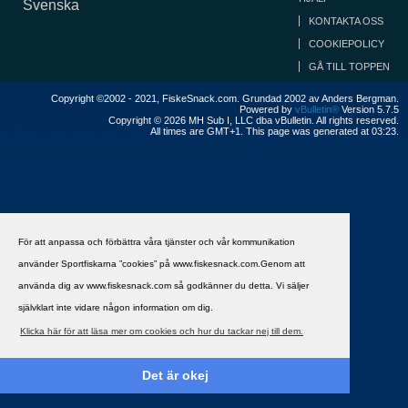
Svenska
KONTAKTA OSS
COOKIEPOLICY
GÅ TILL TOPPEN
Copyright ©2002 - 2021, FiskeSnack.com. Grundad 2002 av Anders Bergman.
Powered by
vBulletin®
Version 5.7.5
Copyright © 2026 MH Sub I, LLC dba vBulletin. All rights reserved.
All times are GMT+1. This page was generated at 03:23.
För att anpassa och förbättra våra tjänster och vår kommunikation
använder Sportfiskarna ”cookies” på www.fiskesnack.com.Genom att
använda dig av www.fiskesnack.com så godkänner du detta. Vi säljer
självklart inte vidare någon information om dig.
Klicka här för att läsa mer om cookies och hur du tackar nej till dem.
Det är okej