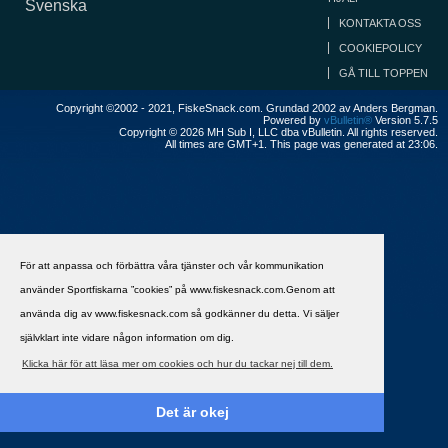
Svenska
KONTAKTA OSS
COOKIEPOLICY
GÅ TILL TOPPEN
Copyright ©2002 - 2021, FiskeSnack.com. Grundad 2002 av Anders Bergman.
Powered by
vBulletin®
Version 5.7.5
Copyright © 2026 MH Sub I, LLC dba vBulletin. All rights reserved.
All times are GMT+1. This page was generated at 23:06.
För att anpassa och förbättra våra tjänster och vår kommunikation
använder Sportfiskarna ”cookies” på www.fiskesnack.com.Genom att
använda dig av www.fiskesnack.com så godkänner du detta. Vi säljer
självklart inte vidare någon information om dig.
Klicka här för att läsa mer om cookies och hur du tackar nej till dem.
Det är okej