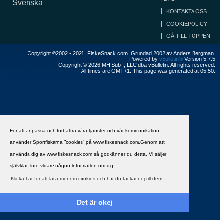
Svenska
KONTAKTA OSS
COOKIEPOLICY
GÅ TILL TOPPEN
Copyright ©2002 - 2021, FiskeSnack.com. Grundad 2002 av Anders Bergman.
Powered by
vBulletin®
Version 5.7.5
Copyright © 2026 MH Sub I, LLC dba vBulletin. All rights reserved.
All times are GMT+1. This page was generated at 05:50.
För att anpassa och förbättra våra tjänster och vår kommunikation
använder Sportfiskarna ”cookies” på www.fiskesnack.com.Genom att
använda dig av www.fiskesnack.com så godkänner du detta. Vi säljer
självklart inte vidare någon information om dig.
Klicka här för att läsa mer om cookies och hur du tackar nej till dem.
Det är okej