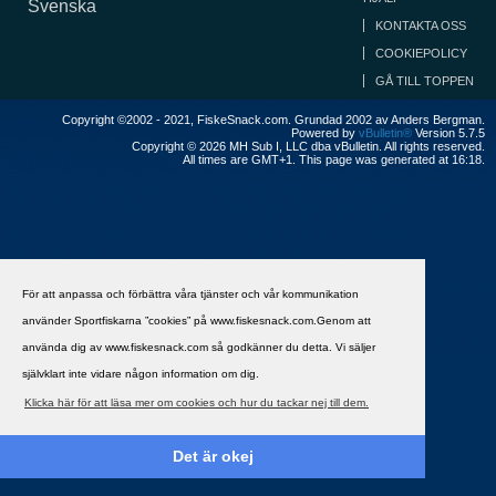
Svenska
KONTAKTA OSS
COOKIEPOLICY
GÅ TILL TOPPEN
Copyright ©2002 - 2021, FiskeSnack.com. Grundad 2002 av Anders Bergman.
Powered by
vBulletin®
Version 5.7.5
Copyright © 2026 MH Sub I, LLC dba vBulletin. All rights reserved.
All times are GMT+1. This page was generated at 16:18.
För att anpassa och förbättra våra tjänster och vår kommunikation
använder Sportfiskarna ”cookies” på www.fiskesnack.com.Genom att
använda dig av www.fiskesnack.com så godkänner du detta. Vi säljer
självklart inte vidare någon information om dig.
Klicka här för att läsa mer om cookies och hur du tackar nej till dem.
Det är okej