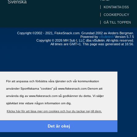
Svenska
KONTAKTA OSS
COOKIEPOLICY
GÅ TILL TOPPEN
Copyright ©2002 - 2021, FiskeSnack.com. Grundad 2002 av Anders Bergman.
Powered by
vBulletin®
Version 5.7.5
Copyright © 2026 MH Sub I, LLC dba vBulletin. All rights reserved.
All times are GMT+1. This page was generated at 16:56.
För att anpassa och förbättra våra tjänster och vår kommunikation
använder Sportfiskarna ”cookies” på www.fiskesnack.com.Genom att
använda dig av www.fiskesnack.com så godkänner du detta. Vi säljer
självklart inte vidare någon information om dig.
Klicka här för att läsa mer om cookies och hur du tackar nej till dem.
Det är okej