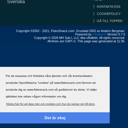
Svenska
KONTAKTA OSS
COOKIEPOLICY
GÅ TILL TOPPEN
Copyright ©2002 - 2021, FiskeSnack.com. Grundad 2002 av Anders Bergman.
Powered by
vBulletin®
Version 5.7.5
Copyright © 2026 MH Sub I, LLC dba vBulletin. All rights reserved.
All times are GMT+1. This page was generated at 11:36.
För att anpassa och förbättra våra tjänster och vår kommunikation
använder Sportfiskarna ”cookies” på www.fiskesnack.com.Genom att
använda dig av www.fiskesnack.com så godkänner du detta. Vi säljer
självklart inte vidare någon information om dig.
Klicka här för att läsa mer om cookies och hur du tackar nej till dem.
Det är okej