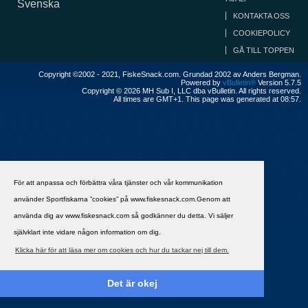
Svenska
KONTAKTA OSS
COOKIEPOLICY
GÅ TILL TOPPEN
Copyright ©2002 - 2021, FiskeSnack.com. Grundad 2002 av Anders Bergman.
Powered by
vBulletin®
Version 5.7.5
Copyright © 2026 MH Sub I, LLC dba vBulletin. All rights reserved.
All times are GMT+1. This page was generated at 08:57.
För att anpassa och förbättra våra tjänster och vår kommunikation
använder Sportfiskarna ”cookies” på www.fiskesnack.com.Genom att
använda dig av www.fiskesnack.com så godkänner du detta. Vi säljer
självklart inte vidare någon information om dig.
Klicka här för att läsa mer om cookies och hur du tackar nej till dem.
Det är okej