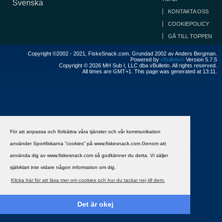
Svenska
KONTAKTA OSS
COOKIEPOLICY
GÅ TILL TOPPEN
Copyright ©2002 - 2021, FiskeSnack.com. Grundad 2002 av Anders Bergman.
Powered by
vBulletin®
Version 5.7.5
Copyright © 2026 MH Sub I, LLC dba vBulletin. All rights reserved.
All times are GMT+1. This page was generated at 13:11.
För att anpassa och förbättra våra tjänster och vår kommunikation
använder Sportfiskarna ”cookies” på www.fiskesnack.com.Genom att
använda dig av www.fiskesnack.com så godkänner du detta. Vi säljer
självklart inte vidare någon information om dig.
Klicka här för att läsa mer om cookies och hur du tackar nej till dem.
Det är okej