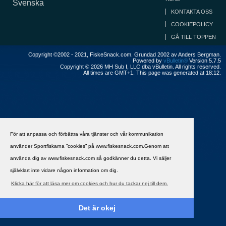
Svenska
KONTAKTA OSS
COOKIEPOLICY
GÅ TILL TOPPEN
Copyright ©2002 - 2021, FiskeSnack.com. Grundad 2002 av Anders Bergman.
Powered by
vBulletin®
Version 5.7.5
Copyright © 2026 MH Sub I, LLC dba vBulletin. All rights reserved.
All times are GMT+1. This page was generated at 18:12.
För att anpassa och förbättra våra tjänster och vår kommunikation
använder Sportfiskarna ”cookies” på www.fiskesnack.com.Genom att
använda dig av www.fiskesnack.com så godkänner du detta. Vi säljer
självklart inte vidare någon information om dig.
Klicka här för att läsa mer om cookies och hur du tackar nej till dem.
Det är okej