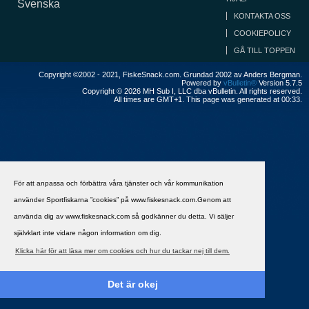
Svenska
KONTAKTA OSS
COOKIEPOLICY
GÅ TILL TOPPEN
Copyright ©2002 - 2021, FiskeSnack.com. Grundad 2002 av Anders Bergman.
Powered by
vBulletin®
Version 5.7.5
Copyright © 2026 MH Sub I, LLC dba vBulletin. All rights reserved.
All times are GMT+1. This page was generated at 00:33.
För att anpassa och förbättra våra tjänster och vår kommunikation
använder Sportfiskarna ”cookies” på www.fiskesnack.com.Genom att
använda dig av www.fiskesnack.com så godkänner du detta. Vi säljer
självklart inte vidare någon information om dig.
Klicka här för att läsa mer om cookies och hur du tackar nej till dem.
Det är okej