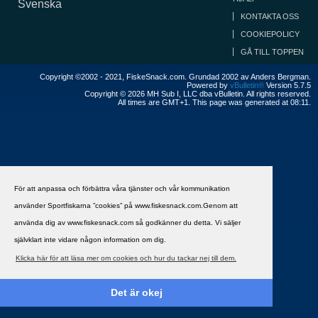
Svenska
KONTAKTA OSS
COOKIEPOLICY
GÅ TILL TOPPEN
Copyright ©2002 - 2021, FiskeSnack.com. Grundad 2002 av Anders Bergman.
Powered by
vBulletin®
Version 5.7.5
Copyright © 2026 MH Sub I, LLC dba vBulletin. All rights reserved.
All times are GMT+1. This page was generated at 08:11.
För att anpassa och förbättra våra tjänster och vår kommunikation
använder Sportfiskarna ”cookies” på www.fiskesnack.com.Genom att
använda dig av www.fiskesnack.com så godkänner du detta. Vi säljer
självklart inte vidare någon information om dig.
Klicka här för att läsa mer om cookies och hur du tackar nej till dem.
Det är okej