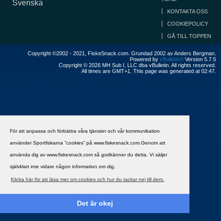
Svenska
KONTAKTA OSS
COOKIEPOLICY
GÅ TILL TOPPEN
Copyright ©2002 - 2021, FiskeSnack.com. Grundad 2002 av Anders Bergman.
Powered by
vBulletin®
Version 5.7.5
Copyright © 2026 MH Sub I, LLC dba vBulletin. All rights reserved.
All times are GMT+1. This page was generated at 02:47.
För att anpassa och förbättra våra tjänster och vår kommunikation
använder Sportfiskarna ”cookies” på www.fiskesnack.com.Genom att
använda dig av www.fiskesnack.com så godkänner du detta. Vi säljer
självklart inte vidare någon information om dig.
Klicka här för att läsa mer om cookies och hur du tackar nej till dem.
Det är okej