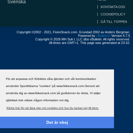
Svenska
KONTAKTA OSS
COOKIEPOLICY
GÅ TILL TOPPEN
Copyright ©2002 - 2021, FiskeSnack.com. Grundad 2002 av Anders Bergman.
Powered by
vBulletin®
Version 5.7.5
Copyright © 2026 MH Sub I, LLC dba vBulletin. All rights reserved.
All times are GMT+1. This page was generated at 23:10.
För att anpassa och förbättra våra tjänster och vår kommunikation
använder Sportfiskarna ”cookies” på www.fiskesnack.com.Genom att
använda dig av www.fiskesnack.com så godkänner du detta. Vi säljer
självklart inte vidare någon information om dig.
Klicka här för att läsa mer om cookies och hur du tackar nej till dem.
Det är okej