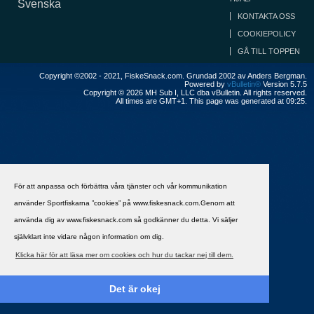
Svenska
KONTAKTA OSS
COOKIEPOLICY
GÅ TILL TOPPEN
Copyright ©2002 - 2021, FiskeSnack.com. Grundad 2002 av Anders Bergman.
Powered by
vBulletin®
Version 5.7.5
Copyright © 2026 MH Sub I, LLC dba vBulletin. All rights reserved.
All times are GMT+1. This page was generated at 09:25.
För att anpassa och förbättra våra tjänster och vår kommunikation
använder Sportfiskarna ”cookies” på www.fiskesnack.com.Genom att
använda dig av www.fiskesnack.com så godkänner du detta. Vi säljer
självklart inte vidare någon information om dig.
Klicka här för att läsa mer om cookies och hur du tackar nej till dem.
Det är okej