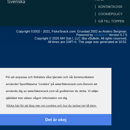
Svenska
KONTAKTA OSS
COOKIEPOLICY
GÅ TILL TOPPEN
Copyright ©2002 - 2021, FiskeSnack.com. Grundad 2002 av Anders Bergman.
Powered by
vBulletin®
Version 5.7.5
Copyright © 2026 MH Sub I, LLC dba vBulletin. All rights reserved.
All times are GMT+1. This page was generated at 10:52.
För att anpassa och förbättra våra tjänster och vår kommunikation
använder Sportfiskarna ”cookies” på www.fiskesnack.com.Genom att
använda dig av www.fiskesnack.com så godkänner du detta. Vi säljer
självklart inte vidare någon information om dig.
Klicka här för att läsa mer om cookies och hur du tackar nej till dem.
Det är okej