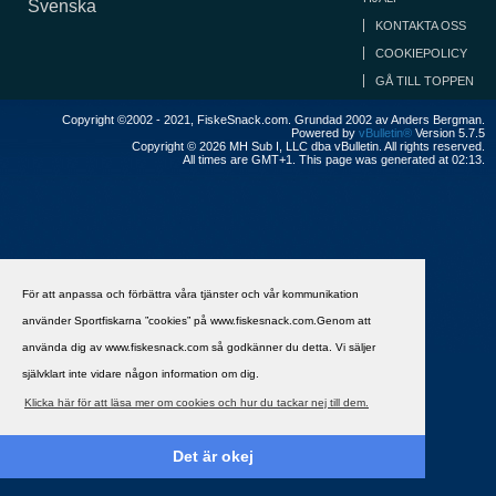
Svenska
KONTAKTA OSS
COOKIEPOLICY
GÅ TILL TOPPEN
Copyright ©2002 - 2021, FiskeSnack.com. Grundad 2002 av Anders Bergman.
Powered by
vBulletin®
Version 5.7.5
Copyright © 2026 MH Sub I, LLC dba vBulletin. All rights reserved.
All times are GMT+1. This page was generated at 02:13.
För att anpassa och förbättra våra tjänster och vår kommunikation
använder Sportfiskarna ”cookies” på www.fiskesnack.com.Genom att
använda dig av www.fiskesnack.com så godkänner du detta. Vi säljer
självklart inte vidare någon information om dig.
Klicka här för att läsa mer om cookies och hur du tackar nej till dem.
Det är okej