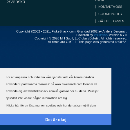
Svenska
KONTAKTA OSS
COOKIEPOLICY
GÅ TILL TOPPEN
Copyright ©2002 - 2021, FiskeSnack.com. Grundad 2002 av Anders Bergman.
Powered by
vBulletin®
Version 5.7.5
Copyright © 2026 MH Sub I, LLC dba vBulletin. All rights reserved.
All times are GMT+1. This page was generated at 08:58.
För att anpassa och förbättra våra tjänster och vår kommunikation
använder Sportfiskarna ”cookies” på www.fiskesnack.com.Genom att
använda dig av www.fiskesnack.com så godkänner du detta. Vi säljer
självklart inte vidare någon information om dig.
Klicka här för att läsa mer om cookies och hur du tackar nej till dem.
Det är okej